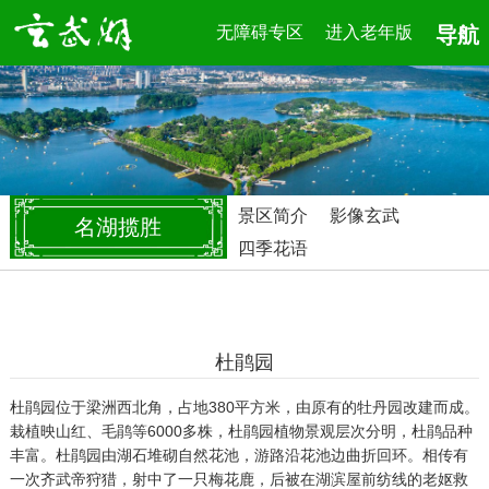
无障碍专区
进入老年版
导航
景区简介
影像玄武
名湖揽胜
四季花语
杜鹃园
杜鹃园位于梁洲西北角，占地380平方米，由原有的牡丹园改建而成。
栽植映山红、毛鹃等6000多株，杜鹃园植物景观层次分明，杜鹃品种
丰富。杜鹃园由湖石堆砌自然花池，游路沿花池边曲折回环。相传有
一次齐武帝狩猎，射中了一只梅花鹿，后被在湖滨屋前纺线的老妪救