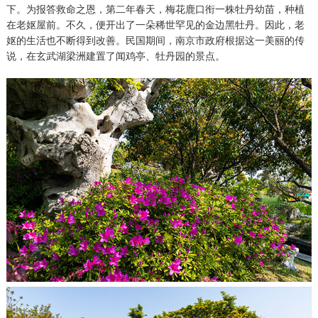
下。为报答救命之恩，第二年春天，梅花鹿口衔一株牡丹幼苗，种植
在老妪屋前。不久，便开出了一朵稀世罕见的金边黑牡丹。因此，老
妪的生活也不断得到改善。民国期间，南京市政府根据这一美丽的传
说，在玄武湖梁洲建置了闻鸡亭、牡丹园的景点。