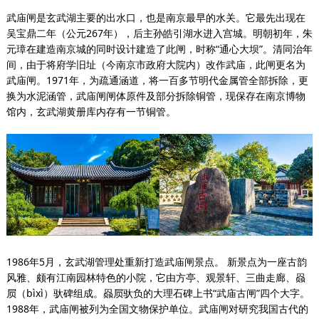
武庙闸是玄武湖主要的出水口，也是南京最早的水关。它最先出现在
吴宝鼎二年（公元267年），后主孙皓引湖水进入宫城。明朝初年，朱
元璋在建造南京城的同时设计建造了此闸，时称“通心大坝”。清同治年
间，由于将府学旧址（今南京市政府大院内）改作武庙，此闸更名为
武庙闸。1971年，为疏通涵道，将一百多节明代金属管全部拆除，更
换为水泥涵管，武庙闸闸体原件及部分拆除铜管，现保存在南京博物
馆内，玄武湖黄册库内存有一节铜管。
1986年5月，玄武湖管理处重新打造武庙闸景点。 新景点为一座古韵
风雅、颇有江南园林特色的小院，它由方亭、观景轩、三曲走廊、赑
屃（bìxì）驮碑组成。赑屃驮负的大理石碑上书“武庙古闸”四个大字。
1988年，武庙闸被列为全国文物保护单位。武庙闸对研究我国古代的