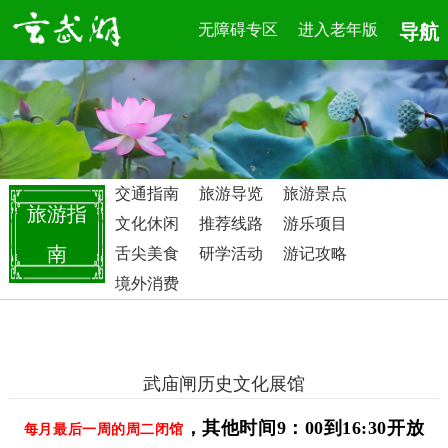
无障碍专区
进入老年版
导航
交通指南
旅游导览
旅游景点
旅游指
文化休闲
推荐线路
游乐项目
南
舌尖美食
研学活动
游记攻略
境外消费
武庙闸历史文化展馆
，其他时间9：00到16:30开放
每月最后一周的周二闭馆