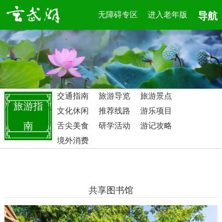
无障碍专区
进入老年版
导航
交通指南
旅游导览
旅游景点
旅游指
文化休闲
推荐线路
游乐项目
南
舌尖美食
研学活动
游记攻略
境外消费
共享图书馆