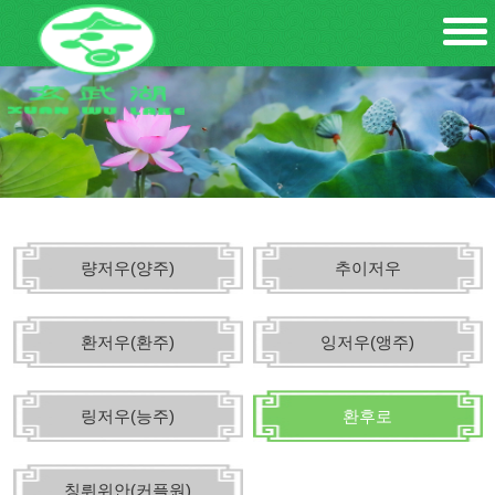
량저우(양주)
추이저우
환저우(환주)
잉저우(앵주)
링저우(능주)
환후로
칭뤼위안(커플원)