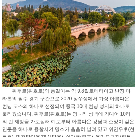
환후로(환호로)의 총길이는 약 9.8킬로메터이고 난징 마
라톤의 필수 경기 구간으로 2020 장쑤성에서 가장 아름다운
런닝 코스의 하나로 선정되여 중국 10대 런닝 성지의 하나로
불리웠습니다. 환후로(환호로)는 명나라 성벽에 기대어 10리
의 긴 제방을 가로질러 예로부터 아름다운 강남과 소양이 깊은
인문을 하나로 융합시켜 명소가 촘촘히 널려 있고 쉬안우후(현
무호), 밍청탄여우(명성탐유), 쉬안푸(현포), 우먀오구자(현무