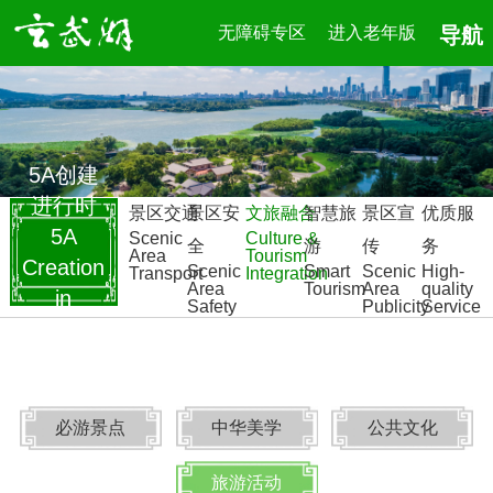
无障碍专区
进入老年版
导航
5A创建
进行时
景区交通
景区安
文旅融合
智慧旅
景区宣
优质服
5A
Scenic
Culture &
全
游
传
务
Area
Tourism
Creation
Scenic
Smart
Scenic
High-
Transport
Integration
Area
Tourism
Area
quality
in
Safety
Publicity
Service
Progress
必游景点
中华美学
公共文化
旅游活动